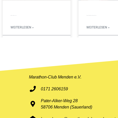
Erfolgreiches Triathlon-Wochenende
Zwei Westfalenmeistertitel bei den Halbmarathon-Meisterschaften
WEITERLESEN »
WEITERLESEN »
6. Juli 2026
10. Juni 2026
Marathon-Club Menden e.V.
0171 2606159
Pater-Alker-Weg 28
58706 Menden (Sauerland)