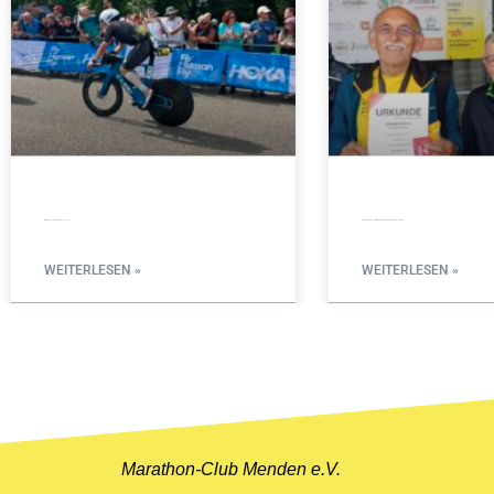
Erfolgreiches Triathlon-Wochenende
Zwei Westfalenmeistertitel bei den Halbmarathon-Meisterschaften
WEITERLESEN »
WEITERLESEN »
6. Juli 2026
10. Juni 2026
Marathon-Club Menden e.V.