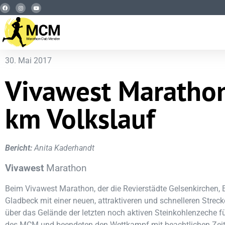
30. Mai 2017
Vivawest Maratho
km Volkslauf
Bericht:
Anita Kaderhandt
Vivawest
Marathon
Beim Vivawest Marathon, der die Revierstädte Gelsenkirchen, 
Gladbeck mit einer neuen, attraktiveren und schnelleren Strec
über das Gelände der letzten noch aktiven Steinkohlenzeche füh
des MCM und beendeten den Wettkampf mit beachtlichen Zeit