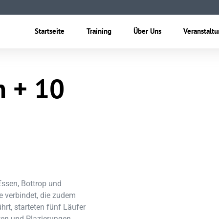
Startseite
Training
Über Uns
Veranstalt
n + 10
Essen, Bottrop und
ke verbindet, die zudem
rt, starteten fünf Läufer
en und Plazierungen.