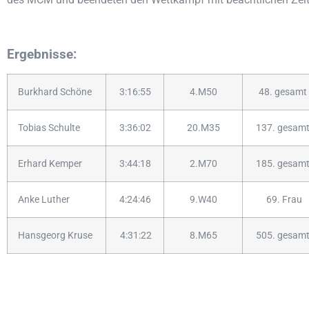
Ergebnisse:
Burkhard Schöne
3:16:55
4.M50
48. gesamt
Tobias Schulte
3:36:02
20.M35
137. gesam
Erhard Kemper
3:44:18
2.M70
185. gesam
Anke Luther
4:24:46
9.W40
69. Frau
Hansgeorg Kruse
4:31:22
8.M65
505. gesam