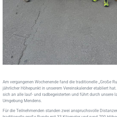
Am vergangenen Wochenende fand die traditionelle „Große Rund
jährlicher Höhepunkt in unserem Vereinskalender etabliert hat.
sich an alle lauf- und radbegeisterten und führt durch unsere l
Umgebung Mendens.
Für die Teilnehmenden standen zwei anspruchsvolle Distanze
traditionelle große Runde mit 33 Kilometer und rund 700 Höhe