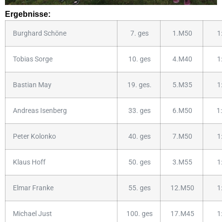
Ergebnisse:
Burghard Schöne
7. ges
1.M50
1
Tobias Sorge
10. ges
4.M40
1
Bastian May
19. ges.
5.M35
1
Andreas Isenberg
33. ges
6.M50
1
Peter Kolonko
40. ges
7.M50
1
Klaus Hoff
50. ges
3.M55
1
Elmar Franke
55. ges
12.M50
1
Michael Just
100. ges
17.M45
1