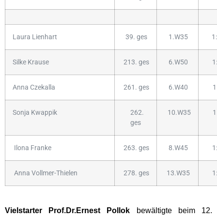
Laura Lienhart
39. ges
1.W35
1
Silke Krause
213. ges
6.W50
1
Anna Czekalla
261. ges
6.W40
1:
Sonja Kwappik
262.
10.W35
1:
ges
Ilona Franke
263. ges
8.W45
1
Anna Vollmer-Thielen
278. ges
13.W35
1
Vielstarter Prof.Dr.Ernest Pollok
bewältigte beim 12.