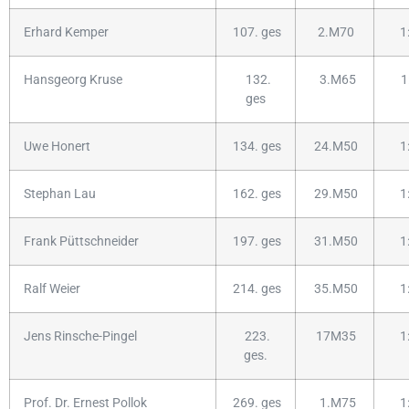
Erhard Kemper
107. ges
2.M70
1
Hansgeorg Kruse
132.
3.M65
1:
ges
Uwe Honert
134. ges
24.M50
1
Stephan Lau
162. ges
29.M50
1
Frank Püttschneider
197. ges
31.M50
1
Ralf Weier
214. ges
35.M50
1
Jens Rinsche-Pingel
223.
17M35
1
ges.
Prof. Dr. Ernest Pollok
269. ges
1.M75
1