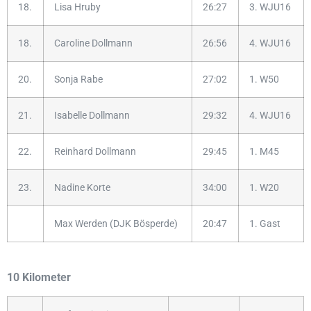
18.
Lisa Hruby
26:27
3. WJU16
18.
Caroline Dollmann
26:56
4. WJU16
20.
Sonja Rabe
27:02
1. W50
21.
Isabelle Dollmann
29:32
4. WJU16
22.
Reinhard Dollmann
29:45
1. M45
23.
Nadine Korte
34:00
1. W20
Max Werden (DJK Bösperde)
20:47
1. Gast
10 Kilometer