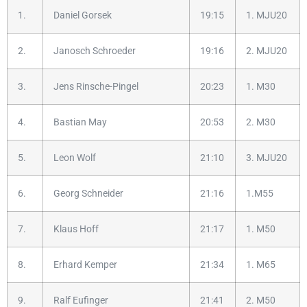
1.
Daniel Gorsek
19:15
1. MJU20
2.
Janosch Schroeder
19:16
2. MJU20
3.
Jens Rinsche-Pingel
20:23
1. M30
4.
Bastian May
20:53
2. M30
5.
Leon Wolf
21:10
3. MJU20
6.
Georg Schneider
21:16
1.M55
7.
Klaus Hoff
21:17
1. M50
8.
Erhard Kemper
21:34
1. M65
9.
Ralf Eufinger
21:41
2. M50