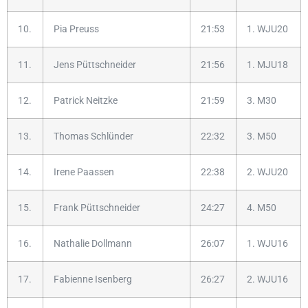
10.
Pia Preuss
21:53
1. WJU20
11.
Jens Püttschneider
21:56
1. MJU18
12.
Patrick Neitzke
21:59
3. M30
13.
Thomas Schlünder
22:32
3. M50
14.
Irene Paassen
22:38
2. WJU20
15.
Frank Püttschneider
24:27
4. M50
16.
Nathalie Dollmann
26:07
1. WJU16
17.
Fabienne Isenberg
26:27
2. WJU16