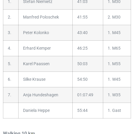
1.
Stefan Niemietz
41:03
1. M30
2.
Manfred Poloschek
41:55
2. M30
3.
Peter Kolonko
43:40
1. M45
4.
Erhard Kemper
46:25
1. M65
5.
Karel Paassen
50:03
1. M55
6.
Silke Krause
54:50
1. W45
7.
Anja Hundeshagen
01:07:49
1. W35
Daniela Heppe
55:44
1. Gast
Walking 10 km