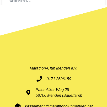
WEITERLESEN »
11. Mai 2026
Marathon-Club Menden e.V.
0171 2606159
Pater-Alker-Weg 28
58706 Menden (Sauerland)
kasselmann@marathonclubmenden.net