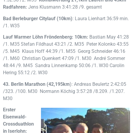
Radfahren:
Jens Klusmann 3:41:28 /9. gesamt
Bad Berleburger Citylauf (10km)
: Laura Lienhart 36:59 min.
/1. W35
Lauf Warmer Löhn Fröndenberg:
10km:
Bastian May 41:28
/1. M35 Stefan Fildhaut 43:21 /2. M35 Peter Kolonko 43:55
/5. M45 Klaus Hoff 44:39 /1. M55 Georg Schneider 46:16
/1. M60 Christian Quenkert 47:09 /1. M30 André Sommer
48:44 /9. M45 Sandra Linnenkamp 50:06 /1. W30 Carolin
Hering 55:12 /2. W30
43. Berlin Marathon (42,195km
): Andreas Beulertz 2:42:05
/323. /100. M30 Normann Köchig 3:57:28 /8.209. /1.207.
M30
Erster
Eisenwald-
Crossduathlon
in Iserlohn: