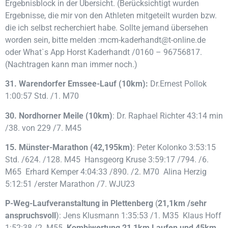
Ergebnisblock in der Übersicht. (Berücksichtigt wurden
Ergebnisse, die mir von den Athleten mitgeteilt wurden bzw.
die ich selbst recherchiert habe. Sollte jemand übersehen
worden sein, bitte melden :mcm-kaderhandt@t-online.de
oder What`s App Horst Kaderhandt /0160 – 96756817.
(Nachtragen kann man immer noch.)
31. Warendorfer Emssee-Lauf (10km):
Dr.Ernest Pollok
1:00:57 Std. /1. M70
30. Nordhorner Meile (10km)
: Dr. Raphael Richter 43:14 min
/38. von 229 /7. M45
15. Münster-Marathon (42,195km)
: Peter Kolonko 3:53:15
Std. /624. /128. M45 Hansgeorg Kruse 3:59:17 /794. /6.
M65 Erhard Kemper 4:04:33 /890. /2. M70 Alina Herzig
5:12:51 /erster Marathon /7. WJU23
P-Weg-Laufveranstaltung in Plettenberg
(
21,1km /sehr
anspruchsvoll
): Jens Klusmann 1:35:53 /1. M35 Klaus Hoff
1:52:38 /2. M55
Kombiwertung 21,1km Laufen und 45km