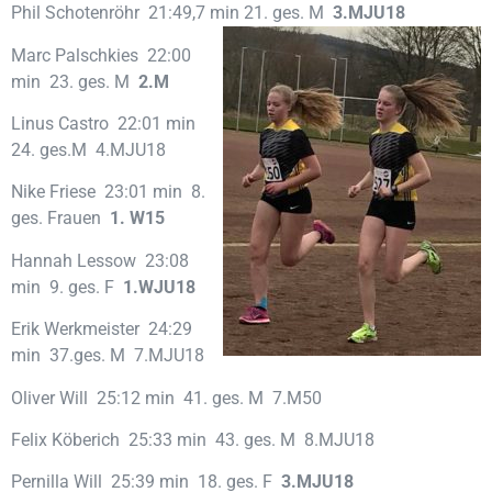
Phil Schotenröhr 21:49,7 min 21. ges. M
3.MJU18
Marc Palschkies 22:00
min 23. ges. M
2.M
Linus Castro 22:01 min
24. ges.M 4.MJU18
Nike Friese 23:01 min 8.
ges. Frauen
1. W15
Hannah Lessow 23:08
min 9. ges. F
1.WJU18
Erik Werkmeister 24:29
min 37.ges. M 7.MJU18
Oliver Will 25:12 min 41. ges. M 7.M50
Felix Köberich 25:33 min 43. ges. M 8.MJU18
Pernilla Will 25:39 min 18. ges. F
3.MJU18