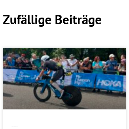
Zufällige Beiträge
Erfolgreiches Triathlon-Wochenende