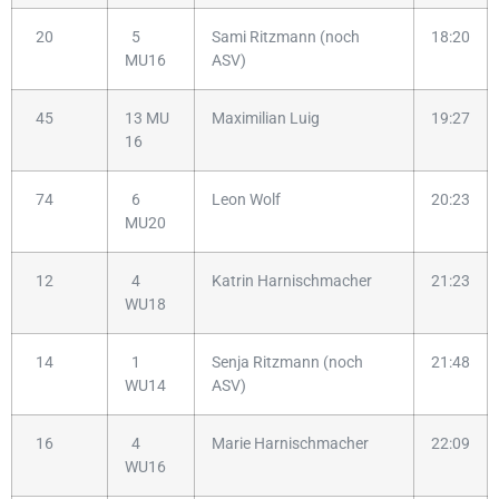
20
5
Sami Ritzmann (noch
18:20
MU16
ASV)
45
13 MU
Maximilian Luig
19:27
16
74
6
Leon Wolf
20:23
MU20
12
4
Katrin Harnischmacher
21:23
WU18
14
1
Senja Ritzmann (noch
21:48
WU14
ASV)
16
4
Marie Harnischmacher
22:09
WU16