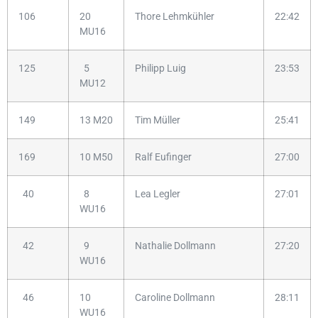
106
20
Thore Lehmkühler
22:42
MU16
125
5
Philipp Luig
23:53
MU12
149
13 M20
Tim Müller
25:41
169
10 M50
Ralf Eufinger
27:00
40
8
Lea Legler
27:01
WU16
42
9
Nathalie Dollmann
27:20
WU16
46
10
Caroline Dollmann
28:11
WU16