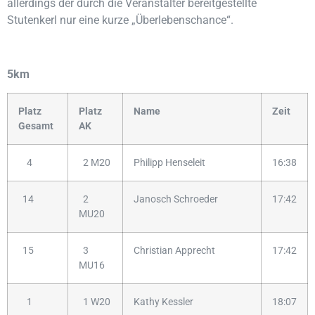
allerdings der durch die Veranstalter bereitgestellte
Stutenkerl nur eine kurze „Überlebenschance“.
5km
Platz
Platz
Name
Zeit
Gesamt
AK
4
2 M20
Philipp Henseleit
16:38
14
2
Janosch Schroeder
17:42
MU20
15
3
Christian Apprecht
17:42
MU16
1
1 W20
Kathy Kessler
18:07