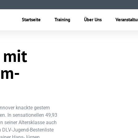
Startseite
Training
Über Uns
Veranstalt
 mit
0m-
annover knackte gestern
n. In sensationellen 49,93
n seiner Altersklasse auch
en DLV-Jugend-Bestenliste
Trainer Hans-Jürgen