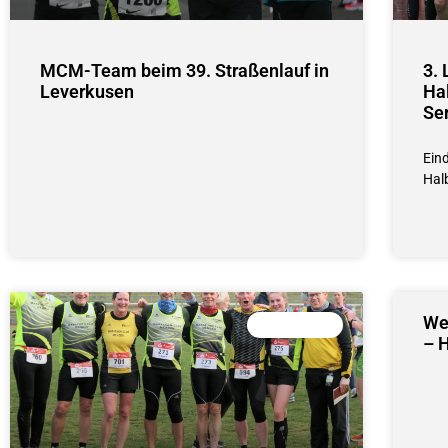
MCM-Team beim 39. Straßenlauf in
3.
Leverkusen
Ha
Se
Ein
Hal
We
10 KM LAUF
– H