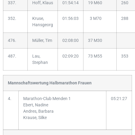
337.
Hoff, Klaus
01:54:14
19 M60
260
352.
Kruse,
01:56:03
3 M70
288
Hansgeorg
476.
Müller, Tim
02:08:00
37 M30
487.
Lau,
02:09:20
73 M55
353
Stephan
Mannschaftswertung Halbmarathon Frauen
4.
Marathon-Club Menden 1
05:21:27
Ebert, Nadine
Andres, Barbara
Krause, Silke