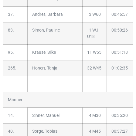
37.
Andres, Barbara
3 W60
00:46:57
83.
Simon, Pauline
1 WJ
00:50:26
U18
95.
Krause, Silke
11 W55
00:51:18
265.
Honert, Tanja
32 W45
01:02:35
Männer
14.
Sinner, Manuel
4 M30
00:35:20
40.
Sorge, Tobias
4 M45
00:37:27