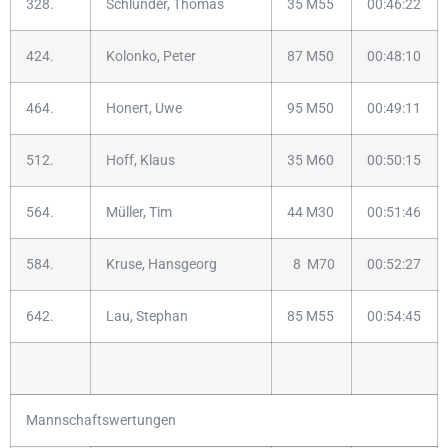
328.
Schlünder, Thomas
35 M55
00:46:22
424.
Kolonko, Peter
87 M50
00:48:10
464.
Honert, Uwe
95 M50
00:49:11
512.
Hoff, Klaus
35 M60
00:50:15
564.
Müller, Tim
44 M30
00:51:46
584.
Kruse, Hansgeorg
8 M70
00:52:27
642.
Lau, Stephan
85 M55
00:54:45
Mannschaftswertungen