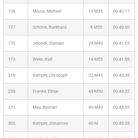
108.
Mazur, Michael
13 M35
00:40:17
127.
Schöne, Burkhard
8 M55
00:40:50
170.
Jelonek, Damian
24 M40
00:41:53
173.
Weier, Ralf
14 M55
00:41:58
218.
Kemper, Christoph
32 M45
00:43:34
259.
Franke, Elmar
43 M50
00:44:32
271.
May, Bastian
40 M40
00:44:53
300.
Kemper, Johannes
40 M
00:45:38