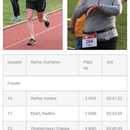
Gesamt
Name, Vorname
Platz
Zeit
AK
Frauen
10.
Walter, Verena
2 W35
00:41:22
17.
Ebert, Nadine
2 W40
00:43:09
20.
Zimmermann, Franka
3 W40
00:43:45