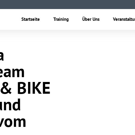
Startseite
Training
Über Uns
Veranstalt
a
Team
 & BIKE
und
 vom