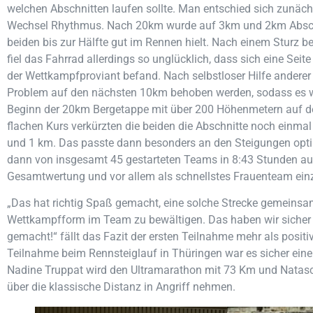
welchen Abschnitten laufen sollte. Man entschied sich zunäc
Wechsel Rhythmus. Nach 20km wurde auf 3km und 2km Abschn
beiden bis zur Hälfte gut im Rennen hielt. Nach einem Sturz b
fiel das Fahrrad allerdings so unglücklich, dass sich eine Sei
der Wettkampfproviant befand. Nach selbstloser Hilfe andere
Problem auf den nächsten 10km behoben werden, sodass es w
Beginn der 20km Bergetappe mit über 200 Höhenmetern auf d
flachen Kurs verkürzten die beiden die Abschnitte noch einmal
und 1 km. Das passte dann besonders an den Steigungen opti
dann von insgesamt 45 gestarteten Teams in 8:43 Stunden auf
Gesamtwertung und vor allem als schnellstes Frauenteam ein
„Das hat richtig Spaß gemacht, eine solche Strecke gemeinsam
Wettkampfform im Team zu bewältigen. Das haben wir sicher n
gemacht!“ fällt das Fazit der ersten Teilnahme mehr als positi
Teilnahme beim Rennsteiglauf in Thüringen war es sicher eine
Nadine Truppat wird den Ultramarathon mit 73 Km und Natas
über die klassische Distanz in Angriff nehmen.