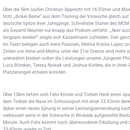
Über die 5km laufen Christian Apprecht mit 16:55min und Max
trotz „dicker Beine“ aus dem Training der Vorwoche gleich auf
deutsche Spitze ihrer Jahrgänge. Schnellster Starter des MCM i
als Gesamt Neunter nur knapp das Podium verfehlt. „Aber auch
langsam wieder!“ zeigte sich Kasselmann zufrieden. Den ganz
im Team belegen auch Irene Paassen, Melina Kotola Lopez un
Zeiten von Irene und Melina unter der 21er Grenze sind mehr 
unerwähnt bleiben sollen die Leistungen unserer Jüngeren Phili
Luca Börsken, Teresa Nowak und Joshua Kordes, die in ihren 
Platzierungen erzielen konnten.
Über 10km liefern sich Felix Knode und Torben Heck einen s
dem Torben die Nase im Schlussspurt mit einer 33:43min den
dabei einen riesen Sprung in seiner Leistungsentwicklung nac
verbessert seine in der Vorwoche in Wickede aufgestellte Best
Minute. Auch Felix kommt nach überwundener Erkältung und
33:45min wieder in Tritt.