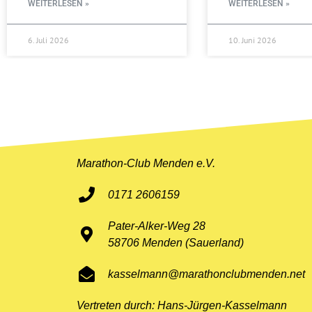
WEITERLESEN »
WEITERLESEN »
6. Juli 2026
10. Juni 2026
Marathon-Club Menden e.V.
0171 2606159
Pater-Alker-Weg 28
58706 Menden (Sauerland)
kasselmann@marathonclubmenden.net
Vertreten durch: Hans-Jürgen-Kasselmann