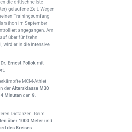
en die drittschnellste
ter) gelaufene Zeit. Wegen
seinen Trainingsumfang
arathon im September
ntrolliert angegangen. Am
lauf über fünfzehn
 wird er in die intensive
e
Dr. Ernest Pollok
mit
rt.
erkämpfte MCM-Athlet
in der
Altersklasse M30
14 Minuten
den
9.
zeren Distanzen. Beim
ten über 1000 Meter
und
ord
des Kreises