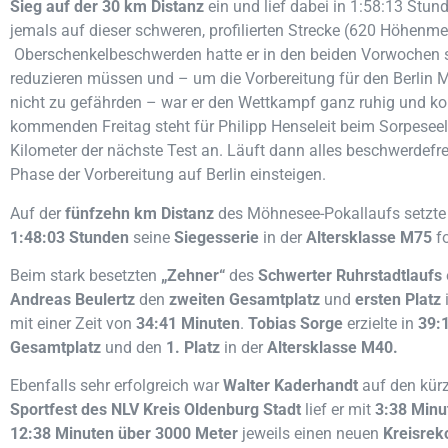
Sieg auf der 30 km Distanz
ein und lief dabei in 1:58:13 Stund
jemals auf dieser schweren, profilierten Strecke (620 Höhenme
Oberschenkelbeschwerden hatte er in den beiden Vorwochen 
reduzieren müssen und – um die Vorbereitung für den
Berlin
M
nicht zu gefährden – war er den Wettkampf ganz ruhig und ko
kommenden Freitag steht für Philipp Henseleit beim Sorpesee
Kilometer der nächste Test an. Läuft dann alles beschwerdefrei,
Phase der Vorbereitung auf
Berlin
einsteigen.
Auf der
fünfzehn km Distanz
des Möhnesee-Pokallaufs setzt
1:48:03 Stunden
seine
Siegesserie
in der
Altersklasse M75
fo
Beim stark besetzten
„Zehner“
des
Schwerter Ruhrstadtlaufs
Andreas Beulertz
den
zweiten
Gesamtplatz
und
ersten Platz
mit einer Zeit von
34:41 Minuten
.
Tobias Sorge
erzielte in
39:
Gesamtplatz
und den
1. Platz
in der
Altersklasse M40.
Ebenfalls sehr erfolgreich war
Walter Kaderhandt
auf den kür
Sportfest des NLV Kreis
Oldenburg
Stadt
lief er mit
3:38 Minu
12:38 Minuten über 3000 Meter
jeweils einen neuen
Kreisrek