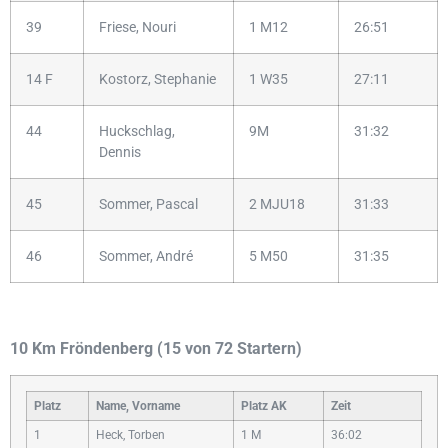
39
Friese, Nouri
1 M12
26:51
14 F
Kostorz, Stephanie
1 W35
27:11
44
Huckschlag,
9M
31:32
Dennis
45
Sommer, Pascal
2 MJU18
31:33
46
Sommer, André
5 M50
31:35
10 Km Fröndenberg (15 von 72 Startern)
Platz
Name, Vorname
Platz AK
Zeit
1
Heck, Torben
1 M
36:02