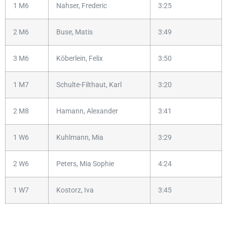
1 M6
Nahser, Frederic
3:25
2 M6
Buse, Matis
3:49
3 M6
Köberlein, Felix
3:50
1 M7
Schulte-Filthaut, Karl
3:20
2 M8
Hamann, Alexander
3:41
1 W6
Kuhlmann, Mia
3:29
2 W6
Peters, Mia Sophie
4:24
1 W7
Kostorz, Iva
3:45