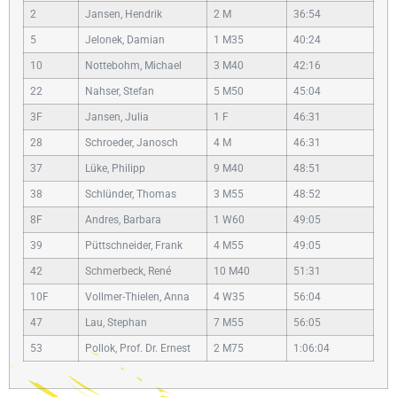
2
Jansen, Hendrik
2 M
36:54
5
Jelonek, Damian
1 M35
40:24
10
Nottebohm, Michael
3 M40
42:16
22
Nahser, Stefan
5 M50
45:04
3F
Jansen, Julia
1 F
46:31
28
Schroeder, Janosch
4 M
46:31
37
Lüke, Philipp
9 M40
48:51
38
Schlünder, Thomas
3 M55
48:52
8F
Andres, Barbara
1 W60
49:05
39
Püttschneider, Frank
4 M55
49:05
42
Schmerbeck, René
10 M40
51:31
10F
Vollmer-Thielen, Anna
4 W35
56:04
47
Lau, Stephan
7 M55
56:05
53
Pollok, Prof. Dr. Ernest
2 M75
1:06:04