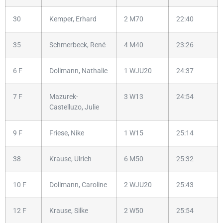
30
Kemper, Erhard
2 M70
22:40
35
Schmerbeck, René
4 M40
23:26
6 F
Dollmann, Nathalie
1 WJU20
24:37
7 F
Mazurek-
3 W13
24:54
Castelluzo, Julie
9 F
Friese, Nike
1 W15
25:14
38
Krause, Ulrich
6 M50
25:32
10 F
Dollmann, Caroline
2 WJU20
25:43
12 F
Krause, Silke
2 W50
25:54