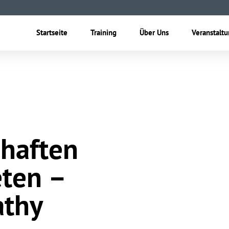
Startseite
Training
Über Uns
Veranstalt
chaften
eten –
athy