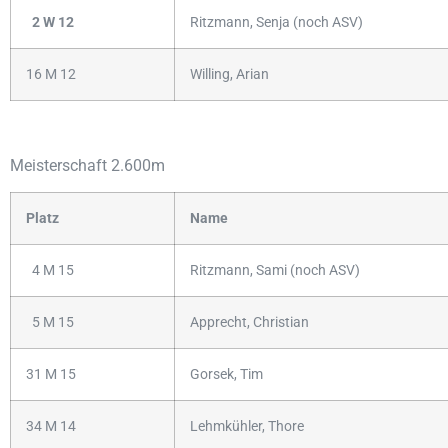
2 W 12
Ritzmann, Senja (noch ASV)
16 M 12
Willing, Arian
Meisterschaft 2.600m
Platz
Name
4 M 15
Ritzmann, Sami (noch ASV)
5 M 15
Apprecht, Christian
31 M 15
Gorsek, Tim
34 M 14
Lehmkühler, Thore