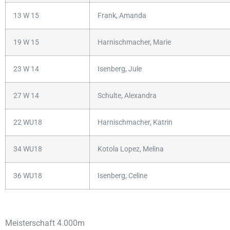
13 W 15
Frank, Amanda
19 W 15
Harnischmacher, Marie
23 W 14
Isenberg, Jule
27 W 14
Schulte, Alexandra
22 WU18
Harnischmacher, Katrin
34 WU18
Kotola Lopez, Melina
36 WU18
Isenberg, Celine
Meisterschaft 4.000m