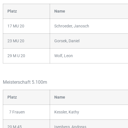
Platz
Name
17 MU 20
Schroeder, Janosch
23 MU 20
Gorsek, Daniel
29 M U 20
Wolf, Leon
Meisterschaft 5.100m
Platz
Name
7 Frauen
Kessler, Kathy
20 M 45
Isenberg, Andreas