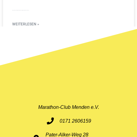
Starke Leistungen des Marathon-Clubs Menden beim Mountainman in Nesselwangen
WEITERLESEN »
11. Mai 2026
Marathon-Club Menden e.V.
0171 2606159
Pater-Alker-Weg 28