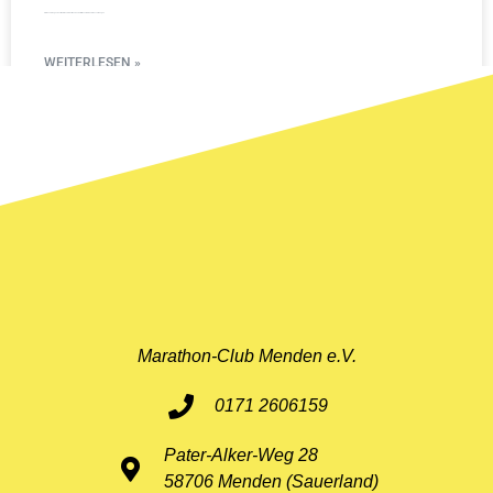
Starke Leistungen des Marathon-Clubs Menden beim Mountainman in Nesselwangen
WEITERLESEN »
11. Mai 2026
Marathon-Club Menden e.V.
0171 2606159
Pater-Alker-Weg 28
58706 Menden (Sauerland)