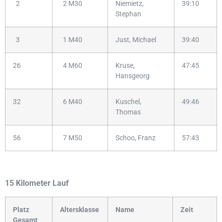
2
2 M30
Niemietz,
39:10
Stephan
3
1 M40
Just, Michael
39:40
26
4 M60
Kruse,
47:45
Hansgeorg
32
6 M40
Kuschel,
49:46
Thomas
56
7 M50
Schoo, Franz
57:43
15 Kilometer Lauf
Platz
Altersklasse
Name
Zeit
Gesamt