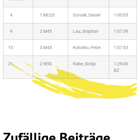
4
1 MU20
Gorsek, Daniel
1:00:05
9
2 M45
Lau, Stephan
1:07:39
10
3 M45
Kolonko, Peter
1:07:53
21
2 W50
Rabe, Sonja
1:29:06
BZ
Zufällige Beiträge