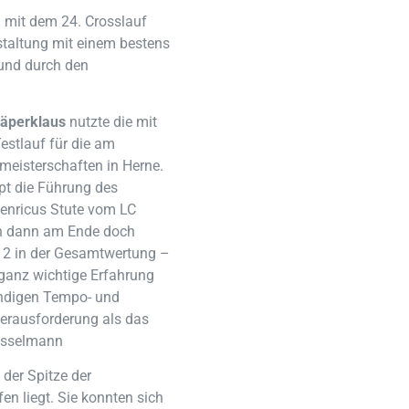
n mit dem 24. Crosslauf
staltung mit einem bestens
 und durch den
häperklaus
nutzte die mit
stlauf für die am
eisterschaften in Herne.
pt die Führung des
Henricus Stute vom LC
ch dann am Ende doch
z 2 in der Gesamtwertung –
 ganz wichtige Erfahrung
tändigen Tempo- und
erausforderung als das
Kasselmann
der Spitze der
n liegt. Sie konnten sich