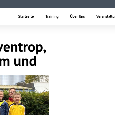
Startseite
Training
Über Uns
Veranstalt
ventrop,
im und