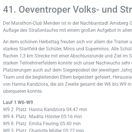
41. Oeventroper Volks- und St
Der Marathon-Club Menden ist in der Nachbarstadt Arnsberg O
Auflage des Straßenlaufes mit einem großen Aufgebot in allen 
An dem schönen Herbsttag freuten sich vor allem die Trainer 
starkes Startfeld der Schüler, Minis und Superminis. Alle Schü
flachen 1,3 km Strecke mit einer Abschlussrunde und Ziel im S
starken Teilnehmerfeldern konnte sich unser Nachwuchs sehr 
Platzierungen auch auf dem Siegerpodest der jeweiligen Jah
Team und die begleitenden Eltern begeistert gefeiert. Herausr
von Hanna Kandziora, die als Zweite gesamt der W6 bis W9 in 0
überqueren konnte.
Lauf 1 W6-W9
W9 2. Platz Hanna Kandziora 04:47 min
W9 4. Platz Madita Hörster 05:16 min
W9 8. Platz Emilia Feuring 05:40 min
W8 3. Platz Charlotte Müller 05:22 min