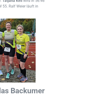
e.
Tatjana Keil
wird in 56:46
 55. Ralf Weier läuft in
 das Backumer