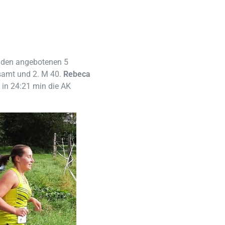
eiden angebotenen 5
esamt und 2. M 40.
Rebeca
z
in 24:21 min die AK