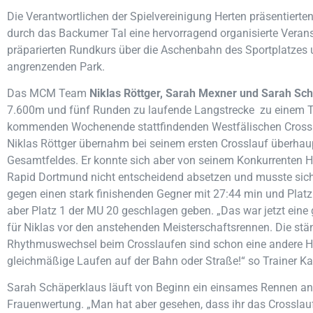
Die Verantwortlichen der Spielvereinigung Herten präsentierte
durch das Backumer Tal eine hervorragend organisierte Veran
präparierten Rundkurs über die Aschenbahn des Sportplatzes
angrenzenden Park.
Das MCM Team
Niklas Röttger, Sarah Mexner und Sarah Sc
7.600m und fünf Runden zu laufende Langstrecke zu einem Te
kommenden Wochenende stattfindenden Westfälischen Crossm
Niklas Röttger übernahm bei seinem ersten Crosslauf überhau
Gesamtfeldes. Er konnte sich aber von seinem Konkurrenten 
Rapid Dortmund nicht entscheidend absetzen und musste si
gegen einen stark finishenden Gegner mit 27:44 min und Plat
aber Platz 1 der MU 20 geschlagen geben. „Das war jetzt eine
für Niklas vor den anstehenden Meisterschaftsrennen. Die s
Rhythmuswechsel beim Crosslaufen sind schon eine andere H
gleichmäßige Laufen auf der Bahn oder Straße!“ so Trainer 
Sarah Schäperklaus läuft von Beginn ein einsames Rennen an 
Frauenwertung. „Man hat aber gesehen, dass ihr das Crosslaufe