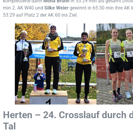
komplettierte dann
Mona Bruhn
in 53:29 min als gesamt Dritt
min 2. AK W40 und
Silke Weier
gewinnt in 65:30 min ihre AK W
53:29 auf Platz 2 der AK 60 ins Ziel.
Herten – 24. Crosslauf durch
Tal