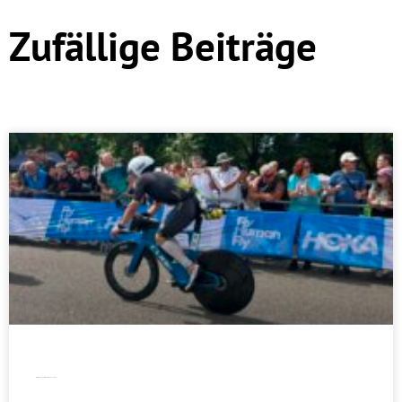
Zufällige Beiträge
Erfolgreiches Triathlon-Wochenende