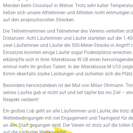
Menden beim Crosslauf in Welver. Trotz sehr kalter Temperat
ließen sich unsere Athletinnen und Athleten nicht entmutigen u
auf den anspruchsvollen Strecken.
Die Teilnehmerinnen und Teilnehmer des Vereins verteilten sic
Distanzen: Acht Läuferinnen und Läufer starteten auf der 1.4
zwei Läuferinnen und Läufer die 500-Meter-Strecke in Angriff
Einsatzes konnten einige Läufer sogar Podestplätze erreiche
erkämpfte sich in ihrer Altersklasse W U8 einen hervorragende
einmal mehr ihr großes Talent. In der Altersklasse M U10 zeig
Kimm ebenfalls starke Leistungen und sicherten sich die Plätz
Besonders hervorzuheben ist der Mut von Milan Ohrmann. Tro
seines Laufes gab er nicht auf und lief tapfer bis ins Ziel – ein
Respekt verdient!
Ein großes Lob geht an alle Läuferinnen und Läufer, die trotz 
Wetterbedingungen mit viel Engagement und Teamgeist für 
an den Start gegangen sind. Der Verein ist stolz auf die tollen
auf die nächsten Wettkämpfe!