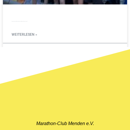
Starke Leistungen des Marathon-Clubs Menden beim Mountainman in Nesselwangen
WEITERLESEN »
11. Mai 2026
Marathon-Club Menden e.V.