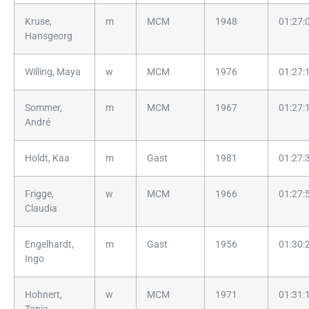
Kruse,
m
MCM
1948
01:27:
Hansgeorg
Willing, Maya
w
MCM
1976
01:27:
Sommer,
m
MCM
1967
01:27:
André
Holdt, Kaa
m
Gast
1981
01:27:
Frigge,
w
MCM
1966
01:27:
Claudia
Engelhardt,
m
Gast
1956
01:30:
Ingo
Hohnert,
w
MCM
1971
01:31: