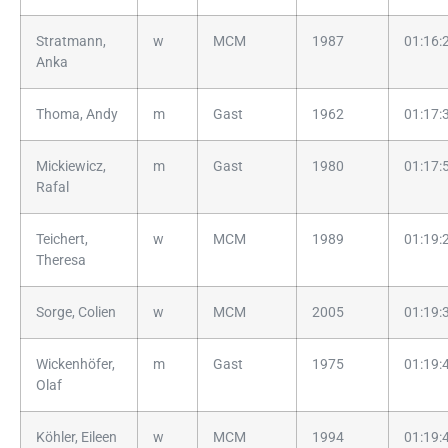
Stratmann,
w
MCM
1987
01:16:
Anka
Thoma, Andy
m
Gast
1962
01:17:
Mickiewicz,
m
Gast
1980
01:17:
Rafal
Teichert,
w
MCM
1989
01:19:
Theresa
Sorge, Colien
w
MCM
2005
01:19:
Wickenhöfer,
m
Gast
1975
01:19:
Olaf
Köhler, Eileen
w
MCM
1994
01:19: