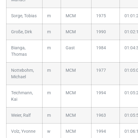
Sorge, Tobias
m
MCM
1975
01:01:
Große, Dirk
m
MCM
1990
01:02:
Bianga,
m
Gast
1984
01:04:
Thomas
Nottebohm,
m
MCM
1977
01:05:
Michael
Teichmann,
m
MCM
1994
01:05:
Kai
Weier, Ralf
m
MCM
1963
01:05:
Volz, Yvonne
w
MCM
1994
01:06: