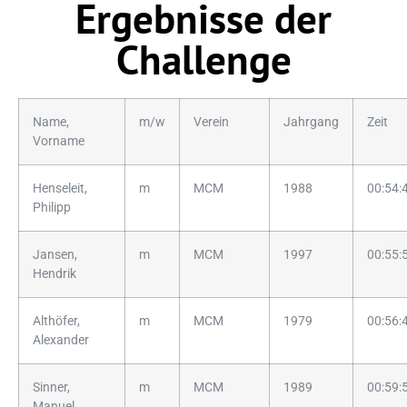
Ergebnisse der
Challenge
Name,
m/w
Verein
Jahrgang
Zeit
Vorname
Henseleit,
m
MCM
1988
00:54:
Philipp
Jansen,
m
MCM
1997
00:55:
Hendrik
Althöfer,
m
MCM
1979
00:56:
Alexander
Sinner,
m
MCM
1989
00:59:
Manuel