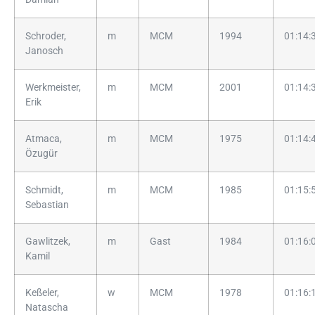
Schroder,
m
MCM
1994
01:14:
Janosch
Werkmeister,
m
MCM
2001
01:14:
Erik
Atmaca,
m
MCM
1975
01:14:
Özugür
Schmidt,
m
MCM
1985
01:15:
Sebastian
Gawlitzek,
m
Gast
1984
01:16:
Kamil
Keßeler,
w
MCM
1978
01:16:
Natascha