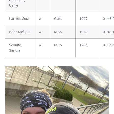
Gevargez,
Ulrike
Lankes, Susi
w
Gast
1967
01:48:
Bähr, Melanie
w
MCM
1973
01:49:
Schulte,
w
MCM
1984
01:54:
Sandra