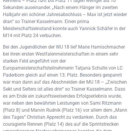
Rennens – Platz fünf bis Platz 11 lagen weniger als 10
Sekunden auseinander. „Nach einem Hänger im zweiten
Halbjahr ein schöner Jahresabschluss – Max ist jetzt wieder
dran“ so Trainer Kasselmann. Einen prima
Meisterschaftseinstand konnte auch Yannick Schäfer in der
M14 mit Platz 24 verbuchen.
Bei den Jugendlichen der WU 18 lief Marie Harnischmacher
bei ihren ersten Westfalenmeisterschaften in einem sehr
starken Feld angeführt von der
Europameisterschaftsteilnehmerin Tatjana Schulte von LC
Paderborn gleich auf einen 13. Platz. Besonders gespannt
war man dann auf das Abschneiden der MU 18 – „Zwischen
Sekt und Selters ist alles drin“ so Trainer Kasselmann. Dass
es am Ende ein zukunftsweisendes Erfolgserlebnis wurde,
war neben den bewährten Leistungen von Sami Ritzmann
(Platz 8) und Marvin Rudnik (Platz 16) vor allem dem „Mann
des Tages“ Christian Apprecht zu verdanken. Durch das
couragierte Rennen (Platz 14) des auf die Sprintstrecken