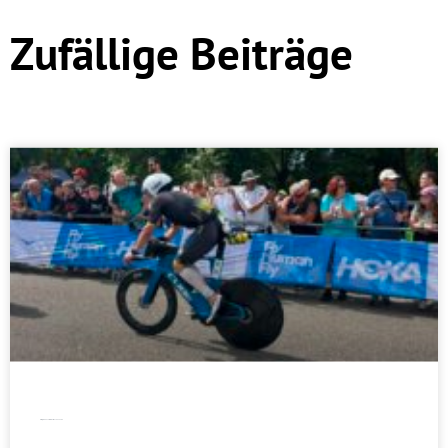
Zufällige Beiträge
Erfolgreiches Triathlon-Wochenende