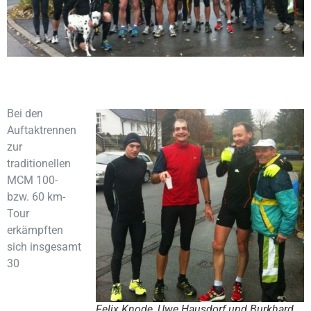
Bei den
Auftaktrennen
zur
traditionellen
MCM 100-
bzw. 60 km-
Tour
erkämpften
sich insgesamt
30
Felix Knode, Uwe Hausdorf und Burkhard