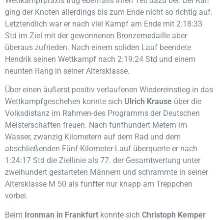
Wettkampfpraxis trug ebenfalls ihren Teil dazu bei. Bei Ralf
ging der Knoten allerdings bis zum Ende nicht so richtig auf.
Letztendlich war er nach viel Kampf am Ende mit 2:18:33
Std im Ziel mit der gewonnenen Bronzemedaille aber
überaus zufrieden. Nach einem soliden Lauf beendete
Hendrik seinen Wettkampf nach 2:19:24 Std und einem
neunten Rang in seiner Altersklasse.
Über einen äußerst positiv verlaufenen Wiedereinstieg in das
Wettkampfgeschehen konnte sich
Ulrich Krause
über die
Volksdistanz im Rahmen-des Programms der Deutschen
Meisterschaften freuen. Nach fünfhundert Metern im
Wasser, zwanzig Kilometern auf dem Rad und dem
abschließenden Fünf-Kilometer-Lauf überquerte er nach
1:24:17 Std die Ziellinie als 77. der Gesamtwertung unter
zweihundert gestarteten Männern und schrammte in seiner
Altersklasse M 50 als fünfter nur knapp am Treppchen
vorbei.
Beim
Ironman in Frankfurt
konnte sich
Christoph Kemper